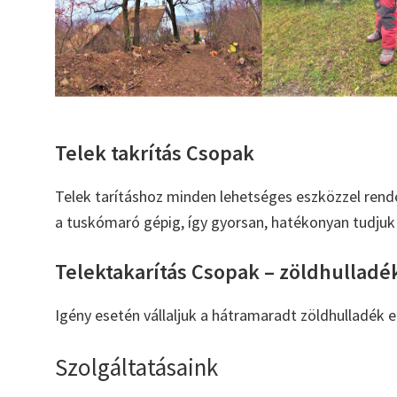
Telek takrítás Csopak
Telek tarításhoz minden lehetséges eszközzel rend
a tuskómaró gépig, így gyorsan, hatékonyan tudjuk 
Telektakarítás Csopak – zöldhulladék
Igény esetén vállaljuk a hátramaradt zöldhulladék el
Szolgáltatásaink