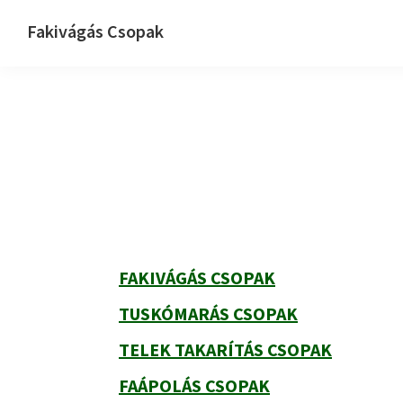
Ugrás
Skip
Ugrás
Fakivágás Csopak
az
to
az
Fakivagas
elsődleges
main
elsődleges
Csopak
navigációhoz
content
oldalsávhoz
Elsődleges
oldalsáv
FAKIVÁGÁS CSOPAK
TUSKÓMARÁS CSOPAK
TELEK TAKARÍTÁS CSOPAK
FAÁPOLÁS CSOPAK